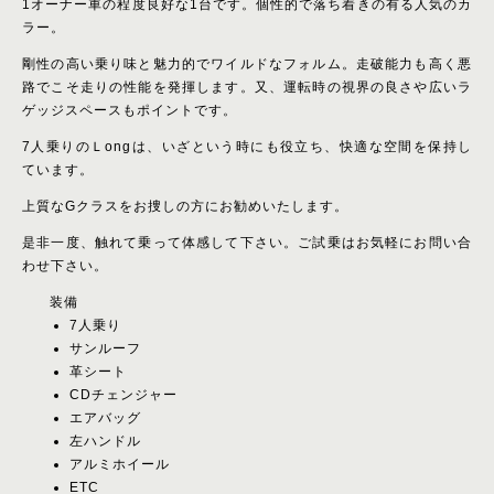
1オーナー車の程度良好な1台です。個性的で落ち着きの有る人気のカ
ラー。
剛性の高い乗り味と魅力的でワイルドなフォルム。走破能力も高く悪
路でこそ走りの性能を発揮します。又、運転時の視界の良さや広いラ
ゲッジスペースもポイントです。
7人乗りのＬongは、いざという時にも役立ち、快適な空間を保持し
ています。
上質なGクラスをお捜しの方にお勧めいたします。
是非一度、触れて乗って体感して下さい。ご試乗はお気軽にお問い合
わせ下さい。
装備
7人乗り
サンルーフ
革シート
CDチェンジャー
エアバッグ
左ハンドル
アルミホイール
ETC