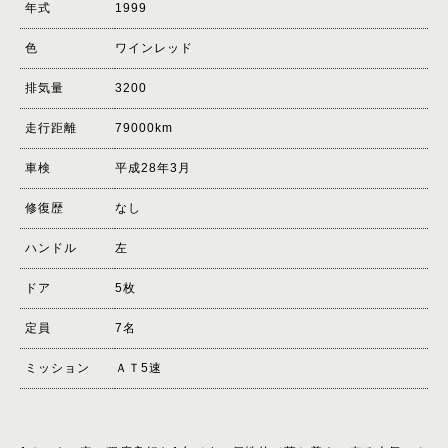
年式
1999
色
ワインレッド
排気量
3200
走行距離
79000km
車検
平成28年3月
修復歴
なし
ハンドル
左
ドア
5枚
定員
7名
ミッション
ＡＴ5速